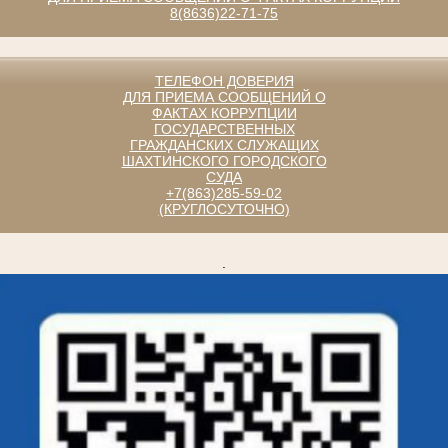
8(8636)22-71-75
ТЕЛЕФОН ДОВЕРИЯ
ДЛЯ ПРИЕМА СООБЩЕНИЙ О
ФАКТАХ КОРРУПЦИИ
ГОСУДАРСТВЕННЫХ
ГРАЖДАНСКИХ СЛУЖАЩИХ
ШАХТИНСКОГО ГОРОДСКОГО
СУДА
+7(863)285-59-02
(КРУГЛОСУТОЧНО)
.