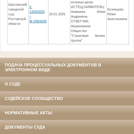
исковые дела)
Шахтинский
2-
ИСТЕЦ(ЗАЯВИТЕЛЬ):
городской
Кузнецова
1329/2025
Аникеева Юлия
суд
28.01.2025
Юлия
27
~
Андреевна
Ростовской
Анатольевна
М-239/2025
ОТВЕТЧИК:
области
Акционерное
Общество
"Страховая бизнес
группа"
ПОДАЧА ПРОЦЕССУАЛЬНЫХ ДОКУМЕНТОВ В
ЭЛЕКТРОННОМ ВИДЕ
О СУДЕ
СУДЕЙСКОЕ СООБЩЕСТВО
НОРМАТИВНЫЕ АКТЫ
ДОКУМЕНТЫ СУДА