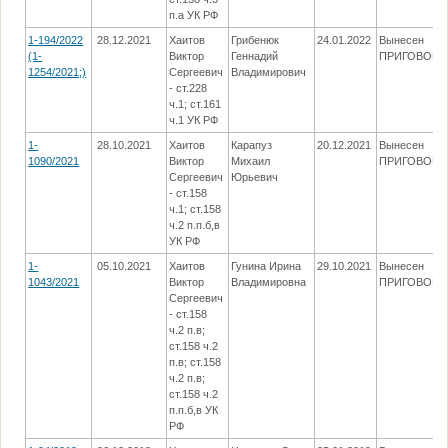
п.а УК РФ
1-194/2022
28.12.2021
Хаитов
Грибенюк
24.01.2022
Вынесен
(1-
Виктор
Геннадий
ПРИГОВОР
1254/2021;)
Сергеевич
Владимирович
- ст.228
ч.1; ст.161
ч.1 УК РФ
1-
28.10.2021
Хаитов
Карапуз
20.12.2021
Вынесен
1090/2021
Виктор
Михаил
ПРИГОВОР
Сергеевич
Юрьевич
- ст.158
ч.1; ст.158
ч.2 п.п.б,в
УК РФ
1-
05.10.2021
Хаитов
Гунина Ирина
29.10.2021
Вынесен
1043/2021
Виктор
Владимировна
ПРИГОВОР
Сергеевич
- ст.158
ч.2 п.в;
ст.158 ч.2
п.в; ст.158
ч.2 п.в;
ст.158 ч.2
п.п.б,в УК
РФ