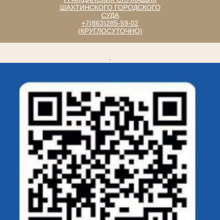
ШАХТИНСКОГО ГОРОДСКОГО
СУДА
+7(863)285-59-02
(КРУГЛОСУТОЧНО)
.