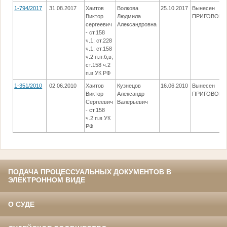
1-794/2017
31.08.2017
Хаитов
Волкова
25.10.2017
Вынесен
Виктор
Людмила
ПРИГОВОР
сергеевич
Александровна
- ст.158
ч.1; ст.228
ч.1; ст.158
ч.2 п.п.б,в;
ст.158 ч.2
п.в УК РФ
1-351/2010
02.06.2010
Хаитов
Кузнецов
16.06.2010
Вынесен
Виктор
Александр
ПРИГОВОР
Сергеевич
Валерьевич
- ст.158
ч.2 п.в УК
РФ
ПОДАЧА ПРОЦЕССУАЛЬНЫХ ДОКУМЕНТОВ В
ЭЛЕКТРОННОМ ВИДЕ
О СУДЕ