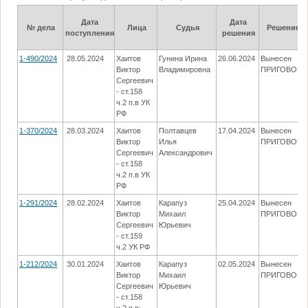
Дата
Дата
№ дела
Лица
Судья
Решение
поступления
решения
1-490/2024
28.05.2024
Хаитов
Гунина Ирина
26.06.2024
Вынесен
Виктор
Владимировна
ПРИГОВОР
Сергеевич
- ст.158
ч.2 п.в УК
РФ
1-370/2024
28.03.2024
Хаитов
Полтавцев
17.04.2024
Вынесен
Виктор
Илья
ПРИГОВОР
Сергеевич
Александрович
- ст.158
ч.2 п.в УК
РФ
1-291/2024
28.02.2024
Хаитов
Карапуз
25.04.2024
Вынесен
Виктор
Михаил
ПРИГОВОР
Сергеевич
Юрьевич
- ст.159
ч.2 УК РФ
1-212/2024
30.01.2024
Хаитов
Карапуз
02.05.2024
Вынесен
Виктор
Михаил
ПРИГОВОР
Сергеевич
Юрьевич
- ст.158